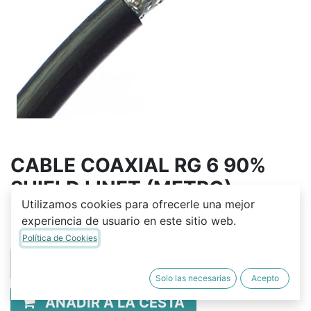
CABLE COAXIAL RG 6 90%
SHIELD LINET (METRO)
Utilizamos cookies para ofrecerle una mejor
Q
2.50
experiencia de usuario en este sitio web.
Política de Cookies
Solo las necesarias
Acepto
AÑADIR A LA CESTA