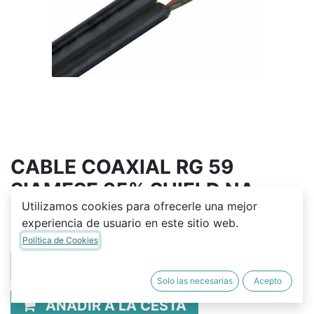
CABLE COAXIAL RG 59
SIAMESE 95% SHIELD NA
Utilizamos cookies para ofrecerle una mejor
Q
8.00
experiencia de usuario en este sitio web.
Política de Cookies
Solo las necesarias
Acepto
AÑADIR A LA CESTA