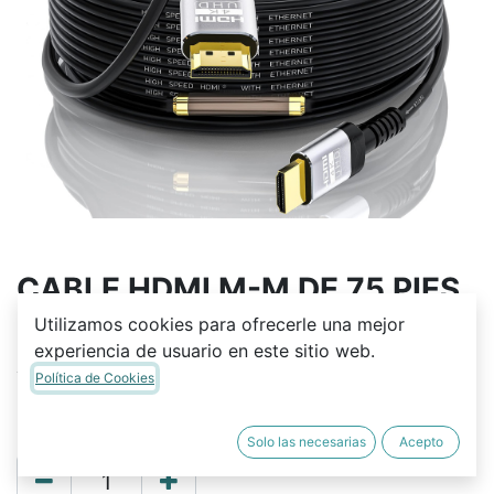
CABLE HDMI M-M DE 75 PIES
4K CON AMPLIFICADOR
Utilizamos cookies para ofrecerle una mejor
experiencia de usuario en este sitio web.
AUDIOPIPE
Política de Cookies
Q
910.00
Solo las necesarias
Acepto