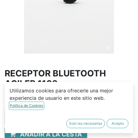
RECEPTOR BLUETOOTH
AGILER 1109
Utilizamos cookies para ofrecerle una mejor
Q
105.00
experiencia de usuario en este sitio web.
Política de Cookies
Solo las necesarias
Acepto
AÑADIR A LA CESTA