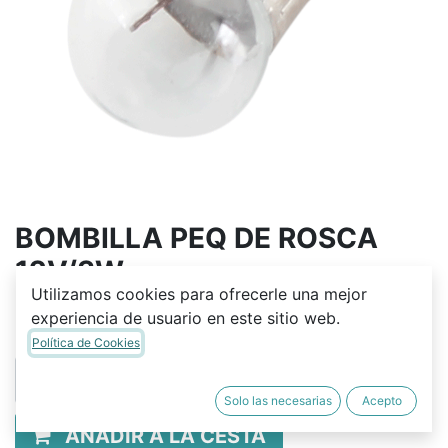
BOMBILLA PEQ DE ROSCA
12V/3W
Utilizamos cookies para ofrecerle una mejor
Q
3.50
experiencia de usuario en este sitio web.
Política de Cookies
Solo las necesarias
Acepto
AÑADIR A LA CESTA