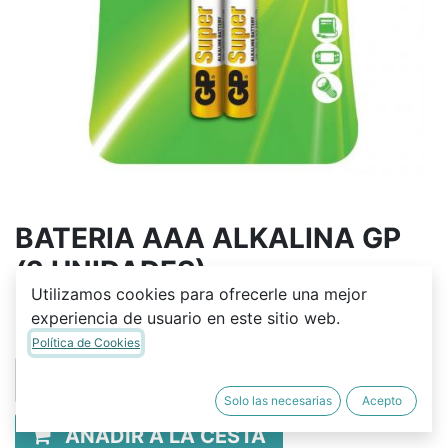
BATERIA AAA ALKALINA GP
(2 UNIDADES)
Utilizamos cookies para ofrecerle una mejor
Q
12.00
experiencia de usuario en este sitio web.
Política de Cookies
Solo las necesarias
Acepto
AÑADIR A LA CESTA