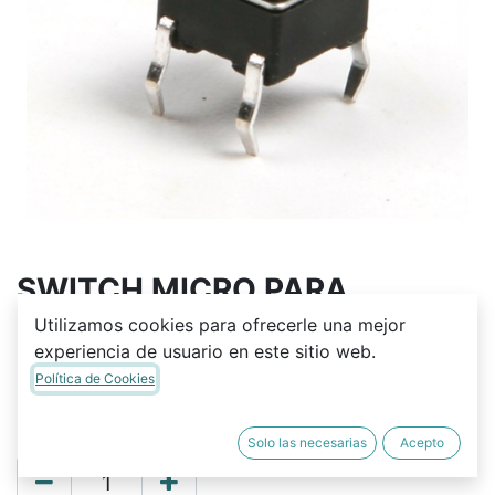
SWITCH MICRO PARA
TECLADO 5X5MM BOTON 4
Utilizamos cookies para ofrecerle una mejor
experiencia de usuario en este sitio web.
PATAS 0.5A/12V
Política de Cookies
Q
1.75
Solo las necesarias
Acepto