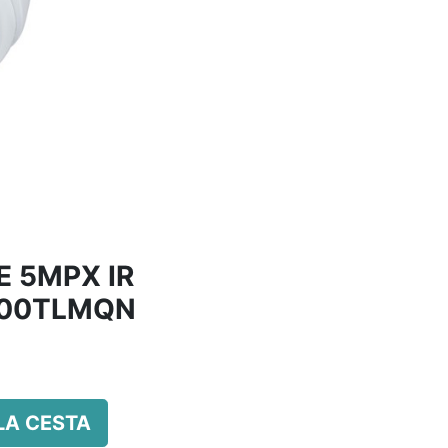
 5MPX IR
500TLMQN
LA CESTA